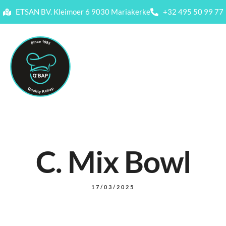
ETSAN BV. Kleimoer 6 9030 Mariakerke
+32 495 50 99 77
C. Mix Bowl
17/03/2025